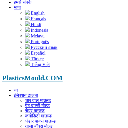
हमसे संपर्क
भाषा
English
Français
Hindī
Indonesia
Melayu
Português
Русский язык
Español
Türkçe
Tiếng Việt
PlasticsMould.COM
घर
इंजेक्शन ढालना
चार वाल माउल्ड
पेंट बाल्टी मोल्ड
चेयर माउल्ड
कमोडिटी माउल्ड
भंडार बाक्स माउल्ड
ताजा बॉक्स मोल्ड