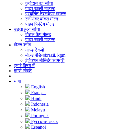
कूड़ेदान का साँचा
पाइप खाली माउल्ड
प्रदर्शित टेबलवेयर माउन्ड
टर्नओवर बॉक्स मोल्ड
पाइप फिटिंग मोल्ड
उड़ता हुआ साँचा
बोटल कैप मोल्ड
पाइप खाली माउल्ड
मोल्ड ब्लॉग
मोल्ड टेक्जी
मोल्ड पेडियाbrazil. kgm
इंजेक्शन मोल्डिंग सामग्री
हमारे विषय में
हमसे संपर्क
भाषा
English
Français
Hindī
Indonesia
Melayu
Português
Русский язык
Español