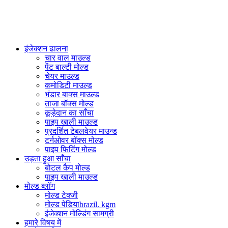
PlasticsMould.COM
इंजेक्शन ढालना
चार वाल माउल्ड
पेंट बाल्टी मोल्ड
चेयर माउल्ड
कमोडिटी माउल्ड
भंडार बाक्स माउल्ड
ताजा बॉक्स मोल्ड
कूड़ेदान का साँचा
पाइप खाली माउल्ड
प्रदर्शित टेबलवेयर माउन्ड
टर्नओवर बॉक्स मोल्ड
पाइप फिटिंग मोल्ड
उड़ता हुआ साँचा
बोटल कैप मोल्ड
पाइप खाली माउल्ड
मोल्ड ब्लॉग
मोल्ड टेक्जी
मोल्ड पेडियाbrazil. kgm
इंजेक्शन मोल्डिंग सामग्री
हमारे विषय में