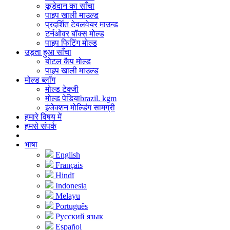
कूड़ेदान का साँचा
पाइप खाली माउल्ड
प्रदर्शित टेबलवेयर माउन्ड
टर्नओवर बॉक्स मोल्ड
पाइप फिटिंग मोल्ड
उड़ता हुआ साँचा
बोटल कैप मोल्ड
पाइप खाली माउल्ड
मोल्ड ब्लॉग
मोल्ड टेक्जी
मोल्ड पेडियाbrazil. kgm
इंजेक्शन मोल्डिंग सामग्री
हमारे विषय में
हमसे संपर्क
भाषा
English
Français
Hindī
Indonesia
Melayu
Português
Русский язык
Español