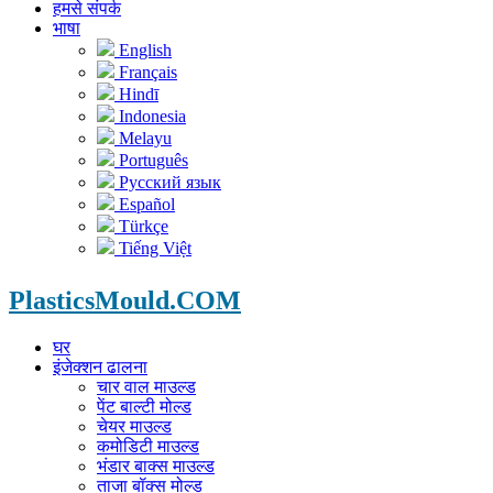
हमसे संपर्क
भाषा
English
Français
Hindī
Indonesia
Melayu
Português
Русский язык
Español
Türkçe
Tiếng Việt
PlasticsMould.COM
घर
इंजेक्शन ढालना
चार वाल माउल्ड
पेंट बाल्टी मोल्ड
चेयर माउल्ड
कमोडिटी माउल्ड
भंडार बाक्स माउल्ड
ताजा बॉक्स मोल्ड