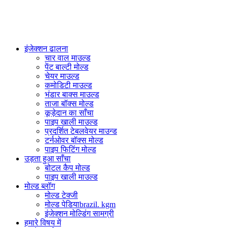
PlasticsMould.COM
इंजेक्शन ढालना
चार वाल माउल्ड
पेंट बाल्टी मोल्ड
चेयर माउल्ड
कमोडिटी माउल्ड
भंडार बाक्स माउल्ड
ताजा बॉक्स मोल्ड
कूड़ेदान का साँचा
पाइप खाली माउल्ड
प्रदर्शित टेबलवेयर माउन्ड
टर्नओवर बॉक्स मोल्ड
पाइप फिटिंग मोल्ड
उड़ता हुआ साँचा
बोटल कैप मोल्ड
पाइप खाली माउल्ड
मोल्ड ब्लॉग
मोल्ड टेक्जी
मोल्ड पेडियाbrazil. kgm
इंजेक्शन मोल्डिंग सामग्री
हमारे विषय में