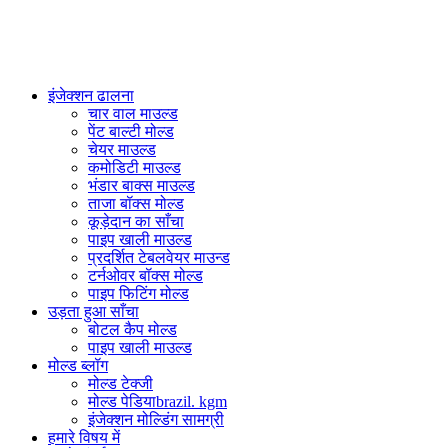
PlasticsMould.COM
इंजेक्शन ढालना
चार वाल माउल्ड
पेंट बाल्टी मोल्ड
चेयर माउल्ड
कमोडिटी माउल्ड
भंडार बाक्स माउल्ड
ताजा बॉक्स मोल्ड
कूड़ेदान का साँचा
पाइप खाली माउल्ड
प्रदर्शित टेबलवेयर माउन्ड
टर्नओवर बॉक्स मोल्ड
पाइप फिटिंग मोल्ड
उड़ता हुआ साँचा
बोटल कैप मोल्ड
पाइप खाली माउल्ड
मोल्ड ब्लॉग
मोल्ड टेक्जी
मोल्ड पेडियाbrazil. kgm
इंजेक्शन मोल्डिंग सामग्री
हमारे विषय में