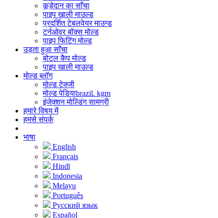
कूड़ेदान का साँचा
पाइप खाली माउल्ड
प्रदर्शित टेबलवेयर माउन्ड
टर्नओवर बॉक्स मोल्ड
पाइप फिटिंग मोल्ड
उड़ता हुआ साँचा
बोटल कैप मोल्ड
पाइप खाली माउल्ड
मोल्ड ब्लॉग
मोल्ड टेक्जी
मोल्ड पेडियाbrazil. kgm
इंजेक्शन मोल्डिंग सामग्री
हमारे विषय में
हमसे संपर्क
भाषा
English
Français
Hindī
Indonesia
Melayu
Português
Русский язык
Español