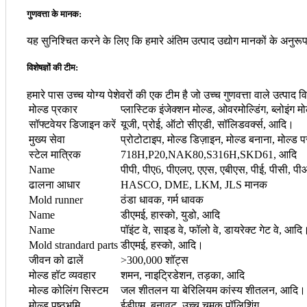
गुणवत्ता के मानक:
यह सुनिश्चित करने के लिए कि हमारे अंतिम उत्पाद उद्योग मानकों के अनुरूप
विशेषज्ञों की टीम:
हमारे पास उच्च योग्य पेशेवरों की एक टीम है जो उच्च गुणवत्ता वाले उत्पा
मोल्ड प्रकार
प्लास्टिक इंजेक्शन मोल्ड, ओवरमोल्डिंग, ब्लोइंग
सॉफ्टवेयर डिजाइन करें
यूजी, प्रोई, ऑटो सीएडी, सॉलिडवर्क्स, आदि।
मुख्य सेवा
प्रोटोटाइप, मोल्ड डिज़ाइन, मोल्ड बनाना, मोल्ड पर
स्टेल मात्रिक
718H,P20,NAK80,S316H,SKD61, आदि
Name
पीपी, पीए6, पीएलए, एएस, एबीएस, पीई, पीसी, प
ढालना आधार
HASCO, DME, LKM, JLS मानक
Mold runner
ठंडा धावक, गर्म धावक
Name
डीएमई, हास्को, युडो, आदि
Name
पॉइंट वे, साइड वे, फॉलो वे, डायरेक्ट गेट वे, आदि
Mold strandard parts
डीएमई, हस्को, आदि।
जीवन को ढालें
>300,000 शॉट्स
मोल्ड हॉट व्यवहार
शमन, नाइट्रिडेशन, तड़का, आदि
मोल्ड कोलिंग सिस्टम
जल शीतलन या बेरिलियम कांस्य शीतलन, आदि।
मोल्ड पृष्ठभूमि
ईडीएम, बनावट, उच्च चमक पॉलिशिंग