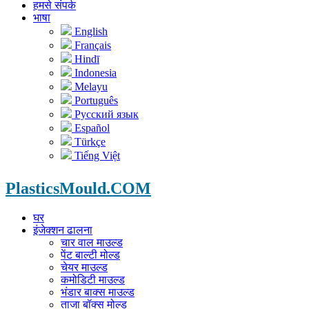
हमसे संपर्क
भाषा
English
Français
Hindī
Indonesia
Melayu
Português
Русский язык
Español
Türkçe
Tiếng Việt
PlasticsMould.COM
घर
इंजेक्शन ढालना
चार वाल माउल्ड
पेंट बाल्टी मोल्ड
चेयर माउल्ड
कमोडिटी माउल्ड
भंडार बाक्स माउल्ड
ताजा बॉक्स मोल्ड