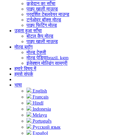
कूड़ेदान का साँचा
पाइप खाली माउल्ड
प्रदर्शित टेबलवेयर माउन्ड
टर्नओवर बॉक्स मोल्ड
पाइप फिटिंग मोल्ड
उड़ता हुआ साँचा
बोटल कैप मोल्ड
पाइप खाली माउल्ड
मोल्ड ब्लॉग
मोल्ड टेक्जी
मोल्ड पेडियाbrazil. kgm
इंजेक्शन मोल्डिंग सामग्री
हमारे विषय में
हमसे संपर्क
भाषा
English
Français
Hindī
Indonesia
Melayu
Português
Русский язык
Español