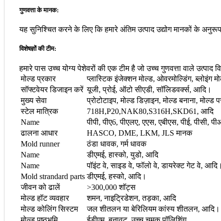
गुणवत्ता के मानक:
यह सुनिश्चित करने के लिए कि हमारे अंतिम उत्पाद उद्योग मानकों के अनुरूप
विशेषज्ञों की टीम:
हमारे पास उच्च योग्य पेशेवरों की एक टीम है जो उच्च गुणवत्ता वाले उत्पा
मोल्ड प्रकार
प्लास्टिक इंजेक्शन मोल्ड, ओवरमोल्डिंग, ब्लोइंग
सॉफ्टवेयर डिजाइन करें
यूजी, प्रोई, ऑटो सीएडी, सॉलिडवर्क्स, आदि।
मुख्य सेवा
प्रोटोटाइप, मोल्ड डिज़ाइन, मोल्ड बनाना, मोल्ड पर
स्टेल मात्रिक
718H,P20,NAK80,S316H,SKD61, आदि
Name
पीपी, पीए6, पीएलए, एएस, एबीएस, पीई, पीसी, प
ढालना आधार
HASCO, DME, LKM, JLS मानक
Mold runner
ठंडा धावक, गर्म धावक
Name
डीएमई, हास्को, युडो, आदि
Name
पॉइंट वे, साइड वे, फॉलो वे, डायरेक्ट गेट वे, आदि
Mold strandard parts
डीएमई, हस्को, आदि।
जीवन को ढालें
>300,000 शॉट्स
मोल्ड हॉट व्यवहार
शमन, नाइट्रिडेशन, तड़का, आदि
मोल्ड कोलिंग सिस्टम
जल शीतलन या बेरिलियम कांस्य शीतलन, आदि।
मोल्ड पृष्ठभूमि
ईडीएम, बनावट, उच्च चमक पॉलिशिंग