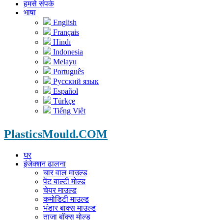
हमसे संपर्क
भाषा
English
Français
Hindī
Indonesia
Melayu
Português
Русский язык
Español
Türkçe
Tiếng Việt
PlasticsMould.COM
घर
इंजेक्शन ढालना
चार वाल माउल्ड
पेंट बाल्टी मोल्ड
चेयर माउल्ड
कमोडिटी माउल्ड
भंडार बाक्स माउल्ड
ताजा बॉक्स मोल्ड