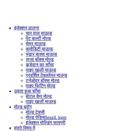
PlasticsMould.COM
इंजेक्शन ढालना
चार वाल माउल्ड
पेंट बाल्टी मोल्ड
चेयर माउल्ड
कमोडिटी माउल्ड
भंडार बाक्स माउल्ड
ताजा बॉक्स मोल्ड
कूड़ेदान का साँचा
पाइप खाली माउल्ड
प्रदर्शित टेबलवेयर माउन्ड
टर्नओवर बॉक्स मोल्ड
पाइप फिटिंग मोल्ड
उड़ता हुआ साँचा
बोटल कैप मोल्ड
पाइप खाली माउल्ड
मोल्ड ब्लॉग
मोल्ड टेक्जी
मोल्ड पेडियाbrazil. kgm
इंजेक्शन मोल्डिंग सामग्री
हमारे विषय में