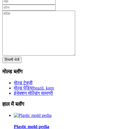
टिप्पणी भेजें
मोल्ड ब्लॉग
मोल्ड टेक्जी
मोल्ड पेडियाbrazil. kgm
इंजेक्शन मोल्डिंग सामग्री
हाल में ब्लॉग
Plastic mold pedia