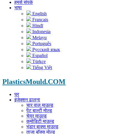
हमसे संपर्क
भाषा
English
Français
Hindī
Indonesia
Melayu
Português
Русский язык
Español
Türkçe
Tiếng Việt
PlasticsMould.COM
घर
इंजेक्शन ढालना
चार वाल माउल्ड
पेंट बाल्टी मोल्ड
चेयर माउल्ड
कमोडिटी माउल्ड
भंडार बाक्स माउल्ड
ताजा बॉक्स मोल्ड