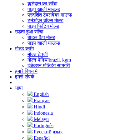
कूड़ेदान का साँचा
पाइप खाली माउल्ड
प्रदर्शित टेबलवेयर माउन्ड
टर्नओवर बॉक्स मोल्ड
पाइप फिटिंग मोल्ड
उड़ता हुआ साँचा
बोटल कैप मोल्ड
पाइप खाली माउल्ड
मोल्ड ब्लॉग
मोल्ड टेक्जी
मोल्ड पेडियाbrazil. kgm
इंजेक्शन मोल्डिंग सामग्री
हमारे विषय में
हमसे संपर्क
भाषा
English
Français
Hindī
Indonesia
Melayu
Português
Русский язык
Español