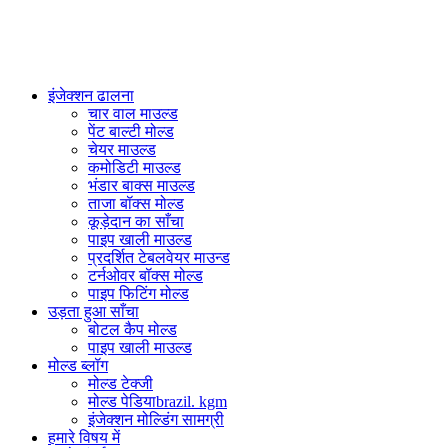
PlasticsMould.COM
इंजेक्शन ढालना
चार वाल माउल्ड
पेंट बाल्टी मोल्ड
चेयर माउल्ड
कमोडिटी माउल्ड
भंडार बाक्स माउल्ड
ताजा बॉक्स मोल्ड
कूड़ेदान का साँचा
पाइप खाली माउल्ड
प्रदर्शित टेबलवेयर माउन्ड
टर्नओवर बॉक्स मोल्ड
पाइप फिटिंग मोल्ड
उड़ता हुआ साँचा
बोटल कैप मोल्ड
पाइप खाली माउल्ड
मोल्ड ब्लॉग
मोल्ड टेक्जी
मोल्ड पेडियाbrazil. kgm
इंजेक्शन मोल्डिंग सामग्री
हमारे विषय में