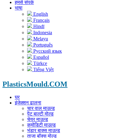
हमसे संपर्क
भाषा
English
Français
Hindī
Indonesia
Melayu
Português
Русский язык
Español
Türkçe
Tiếng Việt
PlasticsMould.COM
घर
इंजेक्शन ढालना
चार वाल माउल्ड
पेंट बाल्टी मोल्ड
चेयर माउल्ड
कमोडिटी माउल्ड
भंडार बाक्स माउल्ड
ताजा बॉक्स मोल्ड