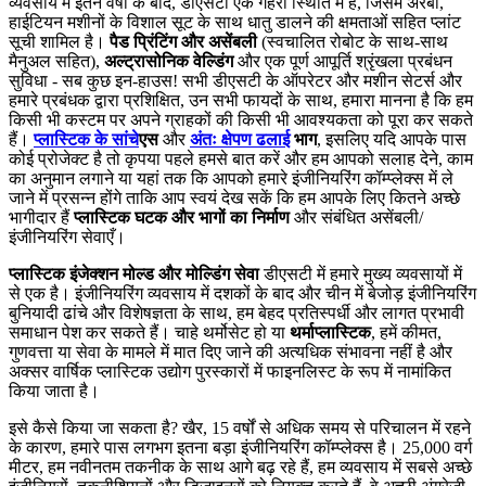
व्यवसाय में इतने वर्षों के बाद, डीएसटी एक गहरी स्थिति में है, जिसमें अरबों,
हाईटियन मशीनों के विशाल सूट के साथ धातु डालने की क्षमताओं सहित प्लांट
सूची शामिल है।
पैड प्रिंटिंग और असेंबली
(स्वचालित रोबोट के साथ-साथ
मैनुअल सहित),
अल्ट्रासोनिक वेल्डिंग
और एक पूर्ण आपूर्ति श्रृंखला प्रबंधन
सुविधा - सब कुछ इन-हाउस! सभी डीएसटी के ऑपरेटर और मशीन सेटर्स और
हमारे प्रबंधक द्वारा प्रशिक्षित, उन सभी फायदों के साथ, हमारा मानना ​​है कि हम
किसी भी कस्टम पर अपने ग्राहकों की किसी भी आवश्यकता को पूरा कर सकते
हैं।
प्लास्टिक के सांचे
एस
और
अंतः क्षेपण ढलाई
भाग
, इसलिए यदि आपके पास
कोई प्रोजेक्ट है तो कृपया पहले हमसे बात करें और हम आपको सलाह देने, काम
का अनुमान लगाने या यहां तक ​​कि आपको हमारे इंजीनियरिंग कॉम्प्लेक्स में ले
जाने में प्रसन्न होंगे ताकि आप स्वयं देख सकें कि हम आपके लिए कितने अच्छे
भागीदार हैं
प्लास्टिक घटक और भागों का निर्माण
और संबंधित असेंबली/
इंजीनियरिंग सेवाएँ।
प्लास्टिक इंजेक्शन मोल्ड और मोल्डिंग सेवा
डीएसटी में हमारे मुख्य व्यवसायों में
से एक है। इंजीनियरिंग व्यवसाय में दशकों के बाद और चीन में बेजोड़ इंजीनियरिंग
बुनियादी ढांचे और विशेषज्ञता के साथ, हम बेहद प्रतिस्पर्धी और लागत प्रभावी
समाधान पेश कर सकते हैं। चाहे थर्मोसेट हो या
थर्माप्लास्टिक
, हमें कीमत,
गुणवत्ता या सेवा के मामले में मात दिए जाने की अत्यधिक संभावना नहीं है और
अक्सर वार्षिक प्लास्टिक उद्योग पुरस्कारों में फाइनलिस्ट के रूप में नामांकित
किया जाता है।
इसे कैसे किया जा सकता है? खैर, 15 वर्षों से अधिक समय से परिचालन में रहने
के कारण, हमारे पास लगभग इतना बड़ा इंजीनियरिंग कॉम्प्लेक्स है। 25,000 वर्ग
मीटर, हम नवीनतम तकनीक के साथ आगे बढ़ रहे हैं, हम व्यवसाय में सबसे अच्छे