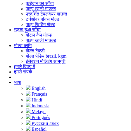
कूड़ेदान का साँचा
पाइप खाली माउल्ड
प्रदर्शित टेबलवेयर माउन्ड
टर्नओवर बॉक्स मोल्ड
पाइप फिटिंग मोल्ड
उड़ता हुआ साँचा
बोटल कैप मोल्ड
पाइप खाली माउल्ड
मोल्ड ब्लॉग
मोल्ड टेक्जी
मोल्ड पेडियाbrazil. kgm
इंजेक्शन मोल्डिंग सामग्री
हमारे विषय में
हमसे संपर्क
भाषा
English
Français
Hindī
Indonesia
Melayu
Português
Русский язык
Español