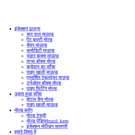
PlasticsMould.COM
इंजेक्शन ढालना
चार वाल माउल्ड
पेंट बाल्टी मोल्ड
चेयर माउल्ड
कमोडिटी माउल्ड
भंडार बाक्स माउल्ड
ताजा बॉक्स मोल्ड
कूड़ेदान का साँचा
पाइप खाली माउल्ड
प्रदर्शित टेबलवेयर माउन्ड
टर्नओवर बॉक्स मोल्ड
पाइप फिटिंग मोल्ड
उड़ता हुआ साँचा
बोटल कैप मोल्ड
पाइप खाली माउल्ड
मोल्ड ब्लॉग
मोल्ड टेक्जी
मोल्ड पेडियाbrazil. kgm
इंजेक्शन मोल्डिंग सामग्री
हमारे विषय में