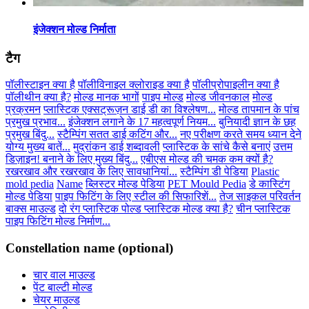
इंजेक्शन मोल्ड निर्माता
टैग
पॉलीस्टाइन क्या है
पॉलीविनाइल क्लोराइड क्या है
पॉलीप्रोपाइलीन क्या है
पॉलीथीन क्या है?
मोल्ड मानक भागों
पाइप मोल्ड
मोल्ड जीवनकाल
मोल्ड
प्रक्रमन
प्लास्टिक एक्सट्रूज़न डाई डी का विश्लेषण...
मोल्ड तापमान के पांच
प्रमुख प्रभाव...
इंजेक्शन लगाने के 17 महत्वपूर्ण नियम...
बुनियादी ज्ञान के छह
प्रमुख बिंदु...
स्टैम्पिंग सतत डाई कटिंग और...
नए परीक्षण करते समय ध्यान देने
योग्य मुख्य बातें...
मुद्रांकन डाई शब्दावली
प्लास्टिक के सांचे कैसे बनाएं
उत्तम
डिज़ाइन! बनाने के लिए मुख्य बिंदु...
एबीएस मोल्ड की चमक कम क्यों है?
रखरखाव और रखरखाव के लिए सावधानियां...
स्टैम्पिंग डी पेडिया
Plastic
mold pedia
Name
ब्लिस्टर मोल्ड पेडिया
PET Mould Pedia
डे कास्टिंग
मोल्ड पेडिया
पाइप फिटिंग के लिए स्टील की सिफारिशें...
तेज साइकल परिवर्तन
बाक्स माउल्ड
दो रंग प्लास्टिक पोल्ड
प्लास्टिक मोल्ड क्या है?
चीन प्लास्टिक
पाइप फिटिंग मोल्ड निर्माण...
Constellation name (optional)
चार वाल माउल्ड
पेंट बाल्टी मोल्ड
चेयर माउल्ड