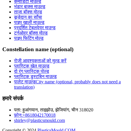
कमोडिटी माउल्ड
भंडार बाक्स माउल्ड
ताजा बॉक्स मोल्ड
कूड़ेदान का साँचा
पाइप खाली माउल्ड
प्रदर्शित टेबलवेयर माउन्ड
टर्नओवर बॉक्स मोल्ड
पाइप फिटिंग मोल्ड
Constellation name (optional)
रोज़ी आवश्यकताओं को मुल्ड करें
प्लास्टिक खेल माउल्ड
दो रंग प्लास्टिक पोल्ड
प्लास्टिक डुस्टबिन माउल्ड
पालेट माउल्डCity name (optional, probably does not need a
translation)
हमारे संपर्क
पता: हुआंगयान, ताइझोउ, झेजियांग, चीन 318020
फ़ोन:+8618042170018
shirley@plasticsmould.com
Copyright © 2024
PlasticsMould.COM